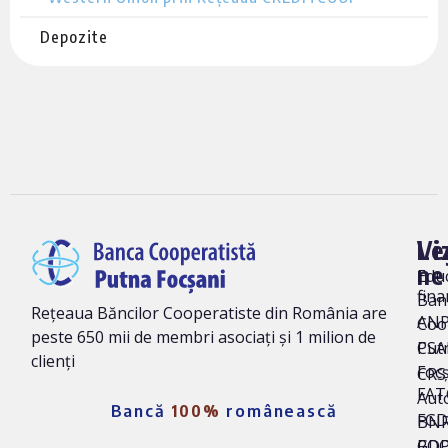
Depozite
Vi
Le
ne
Edu
fina
Ban
Rețeaua Băncilor Cooperatiste din România are
AN
Coo
peste 650 mii de membri asociați și 1 milion de
Put
CSA
clienți
Foc
CRS 
FAT
Auto
Bancă
100%
românească
FG
BNR
ROC
GD