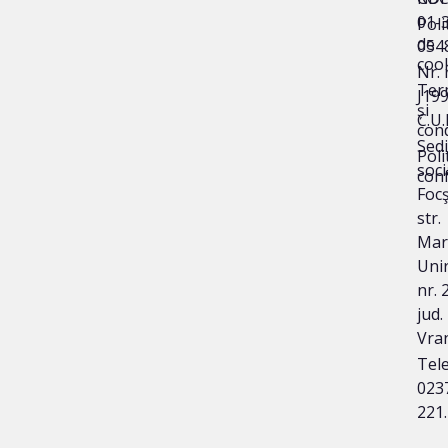
01-
Poli
de
054
coo
Nr. 
Ter
J19
și
C.U.
cond
Sedi
Poli
soci
conf
Focş
str.
Mar
Unir
nr. 
jud.
Vra
Tele
023
221