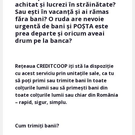
achitat și lucrezi în străinătate?
Sau ești în vacanță și ai rămas
făra bani? O ruda are nevoie
urgentă de bani și POȘTA este
prea departe și oricum aveai
drum pe la banca?
Rețeaua CREDITCOOP iți stă la dispoziție
cu acest serviciu prin unitațile sale, ca tu
să poți primi sau trimite bani în toate
colțurile lumii sau să primești bani din
toate colțurile lumii sau chiar din România
– rapid, sigur, simplu.
Cum trimiți banii?