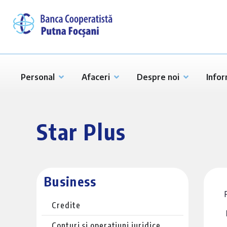
Personal
Afaceri
Despre noi
Infor
Star Plus
Business
Credite
Conturi și operațiuni juridice