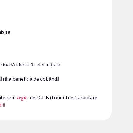
isire
ioadă identică celei inițiale
 fără a beneficia de dobândă
ate prin
lege
, de FGDB (Fondul de Garantare
lii