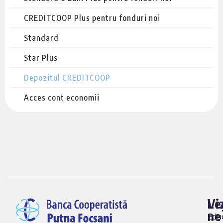
CREDITCOOP Plus pentru fonduri noi
Standard
Star Plus
Depozitul CREDITCOOP
Acces cont economii
Vi
Le
ne
Edu