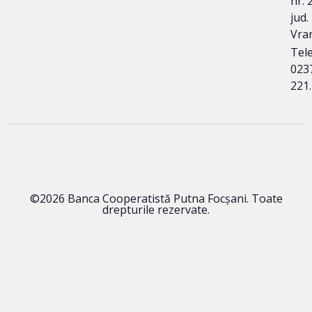
nr. 
jud.
Vra
Tele
023
221
©2026 Banca Cooperatistă Putna Focșani. Toate
drepturile rezervate.