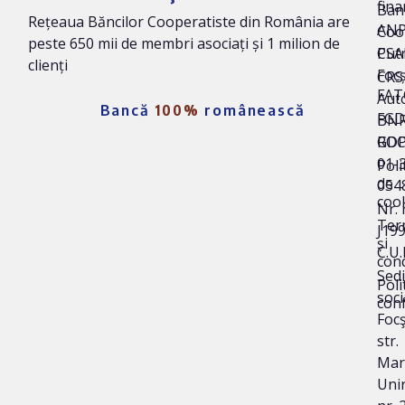
fina
Ban
Rețeaua Băncilor Cooperatiste din România are
AN
Coo
peste 650 mii de membri asociați și 1 milion de
Put
CSA
clienți
Foc
CRS 
FAT
Auto
Bancă
100%
românească
FG
BNR
ROC
GD
01-
Poli
de
054
coo
Nr. 
Ter
J19
și
C.U.
cond
Sedi
Poli
soci
conf
Focş
str.
Mar
Unir