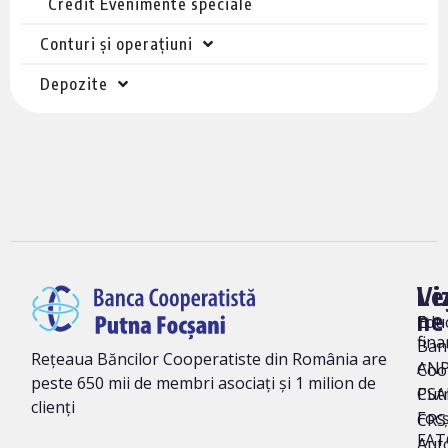
Credit Evenimente speciale
Conturi și operațiuni
Depozite
Vi
Le
ne
Edu
fina
Ban
Rețeaua Băncilor Cooperatiste din România are
AN
Coo
peste 650 mii de membri asociați și 1 milion de
Put
CSA
clienți
Foc
CRS 
FAT
Auto