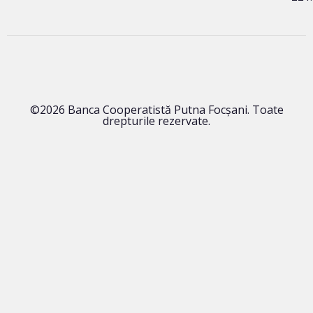
©2026 Banca Cooperatistă Putna Focșani. Toate
drepturile rezervate.