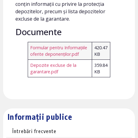
conțin informații cu privire la protecția
depozitelor, precum și lista depozitelor
excluse de la garantare.
Documente
Formular pentru Informațiile
420.47
oferite deponenților.pdf
KB
Depozite excluse de la
359.84
garantare.pdf
KB
Informații publice
Întrebări frecvente