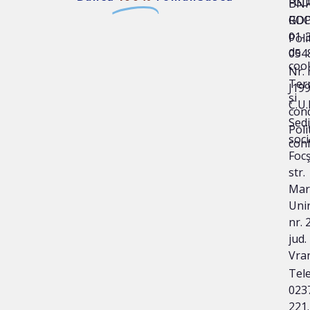
FG
BNR
ROC
GD
01-
Poli
de
054
coo
Nr. 
Ter
J19
și
C.U.
cond
Sedi
Poli
soci
conf
Focş
str.
Mar
Unir
nr. 
jud.
Vra
Tele
023
221