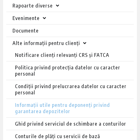
Rapoarte diverse
Evenimente
Documente
Alte informații pentru clienți
Notificare clienți relevanți CRS și FATCA
Politica privind protecția datelor cu caracter
personal
Condiții privind prelucrarea datelor cu caracter
personal
Informații utile pentru deponenți privind
garantarea depozitelor
Ghid privind serviciul de schimbare a conturilor
Conturile de plăți cu servicii de bază