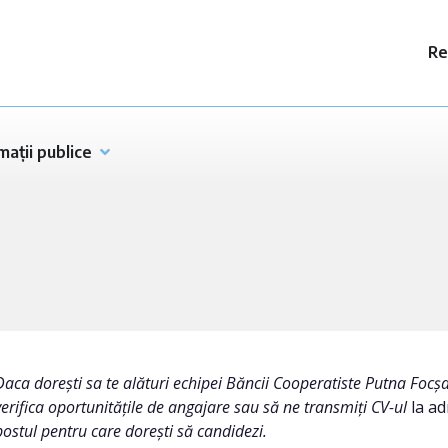
Re
mații publice
Daca dorești sa te alături echipei Băncii Cooperatiste Putna Focșa
verifica oportunitățile de angajare sau să ne transmiți CV-ul
la a
postul pentru care dorești să candidezi.