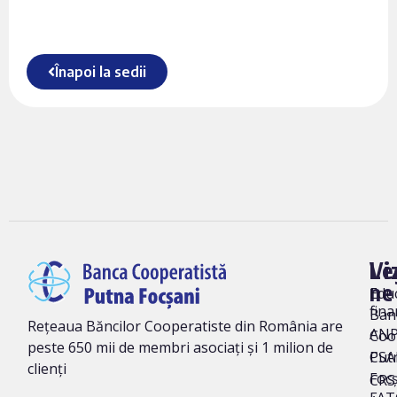
Înapoi la sedii
Vi
Le
ne
Edu
fina
Ban
Rețeaua Băncilor Cooperatiste din România are
AN
Coo
peste 650 mii de membri asociați și 1 milion de
Put
CSA
clienți
Foc
CRS 