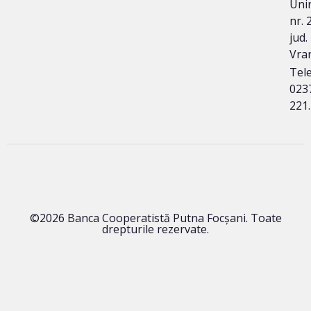
Unir
nr. 
jud.
Vra
Tele
023
221
©2026 Banca Cooperatistă Putna Focșani. Toate
drepturile rezervate.