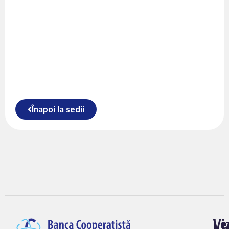
Înapoi la sedii
Vi
Le