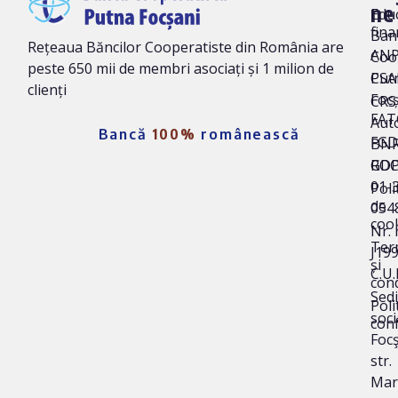
ne
Edu
fina
Ban
Rețeaua Băncilor Cooperatiste din România are
AN
Coo
peste 650 mii de membri asociați și 1 milion de
Put
CSA
clienți
Foc
CRS 
FAT
Auto
Bancă
100%
românească
FG
BNR
ROC
GD
01-
Poli
de
054
coo
Nr. 
Ter
J19
și
C.U.
cond
Sedi
Poli
soci
conf
Focş
str.
Mar