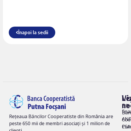
Înapoi la sedii
Vi
Le
ne
Edu
fina
Ban
Rețeaua Băncilor Cooperatiste din România are
AN
Coo
peste 650 mii de membri asociați și 1 milion de
Put
CSA
clienți