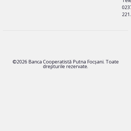
Tele
023
221
©2026 Banca Cooperatistă Putna Focșani. Toate
drepturile rezervate.