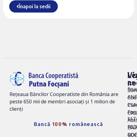
Înapoi la sedii
Vi
Le
ne
Edu
fina
Ban
Rețeaua Băncilor Cooperatiste din România are
AN
Coo
peste 650 mii de membri asociați și 1 milion de
Put
CSA
clienți
Foc
CRS 
FAT
Auto
Bancă
100%
românească
FG
BNR
ROC
GD