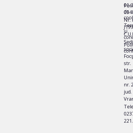
01-
Poli
de
054
coo
Nr. 
Ter
J19
și
C.U.
cond
Sedi
Poli
soci
conf
Focş
str.
Mar
Unir
nr. 
jud.
Vra
Tele
023
221