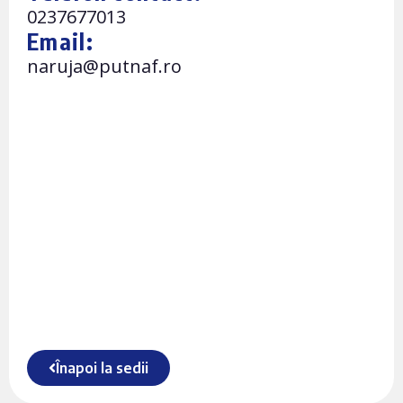
0237677013
Email:
naruja@putnaf.ro
Înapoi la sedii