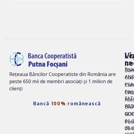
Vi
Le
ne
Edu
fina
Ban
Rețeaua Băncilor Cooperatiste din România are
AN
Coo
peste 650 mii de membri asociați și 1 milion de
Put
CSA
clienți
Foc
CRS 
FAT
Auto
Bancă
100%
românească
FG
BNR
ROC
GD
01-
Poli
de
054
coo