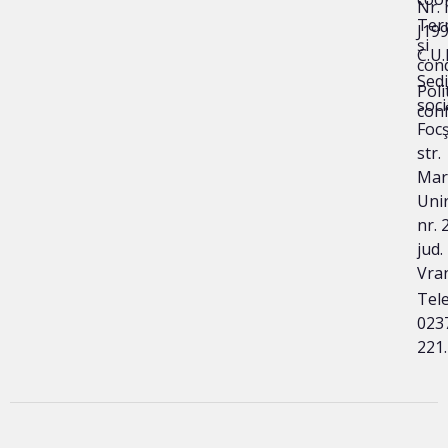
Nr. 
Ter
J19
și
C.U.
cond
Sedi
Poli
soci
conf
Focş
str.
Mar
Unir
nr. 
jud.
Vra
Tele
023
221