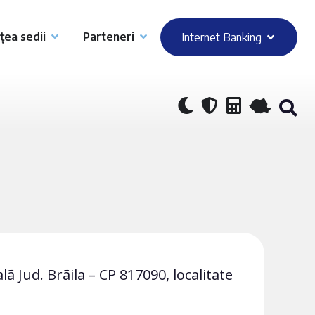
țea sedii
Parteneri
Internet Banking
ã Jud. Brãila – CP 817090, localitate