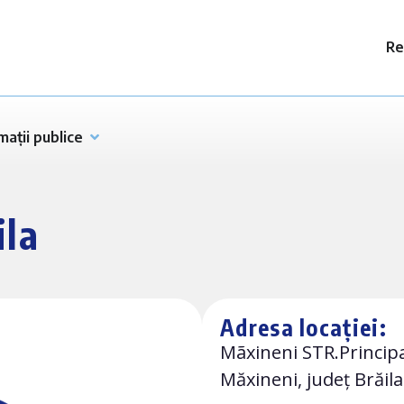
Re
mații publice
ila
Adresa locației:
Mãxineni STR.Principal
Măxineni, județ Brăila