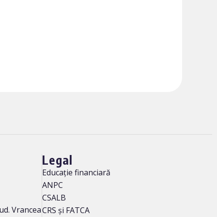
Legal
Educație financiară
ANPC
CSALB
 jud. Vrancea
CRS și FATCA