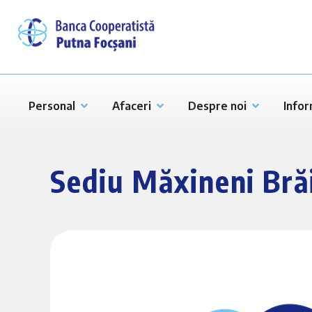
Personal
Afaceri
Despre noi
Infor
Sediu Măxineni Bră