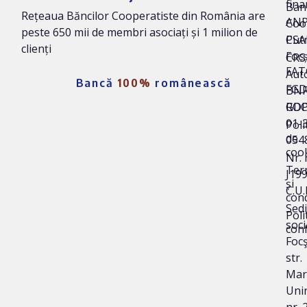
fina
Ban
Rețeaua Băncilor Cooperatiste din România are
AN
Coo
peste 650 mii de membri asociați și 1 milion de
Put
CSA
clienți
Foc
CRS 
FAT
Auto
Bancă
100%
românească
FG
BNR
ROC
GD
01-
Poli
de
054
coo
Nr. 
Ter
J19
și
C.U.
cond
Sedi
Poli
soci
conf
Focş
str.
Mar
Unir
nr. 