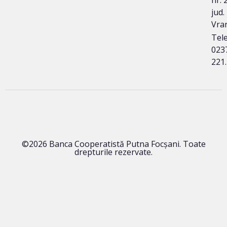
jud.
Vra
Tele
023
221
©2026 Banca Cooperatistă Putna Focșani. Toate
drepturile rezervate.