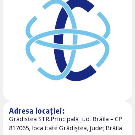
Adresa locației:
Grãdistea STR.Principalã Jud. Brãila – CP
817065, localitate Grădiştea, județ Brăila