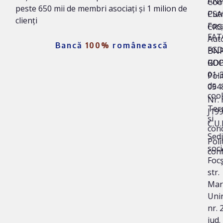
AN
Coo
peste 650 mii de membri asociați și 1 milion de
Put
CSA
clienți
Foc
CRS 
FAT
Auto
Bancă
100%
românească
FG
BNR
ROC
GD
01-
Poli
de
054
coo
Nr. 
Ter
J19
și
C.U.
cond
Sedi
Poli
soci
conf
Focş
str.
Mar
Unir
nr. 
jud.