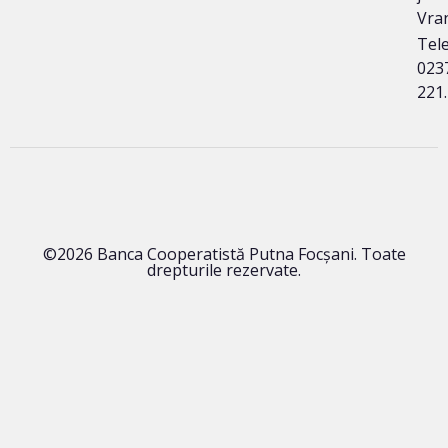
Vra
Tele
023
221
©2026 Banca Cooperatistă Putna Focșani. Toate
drepturile rezervate.