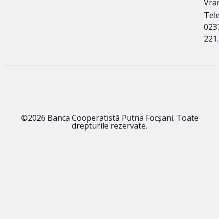
Vra
Tele
023
221
©2026 Banca Cooperatistă Putna Focșani. Toate
drepturile rezervate.