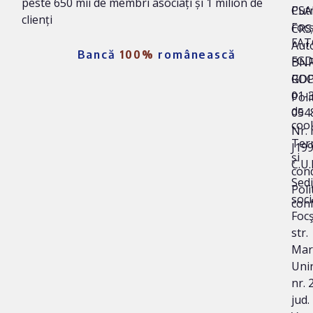
peste 650 mii de membri asociați și 1 milion de
Put
CSA
clienți
Foc
CRS 
FAT
Auto
Bancă
100%
românească
FG
BNR
ROC
GD
01-
Poli
de
054
coo
Nr. 
Ter
J19
și
C.U.
cond
Sedi
Poli
soci
conf
Focş
str.
Mar
Unir
nr. 
jud.