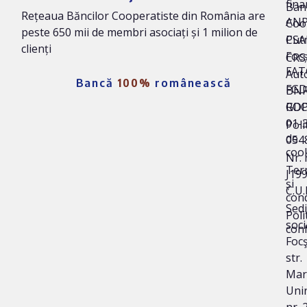
fina
Ban
Rețeaua Băncilor Cooperatiste din România are
AN
Coo
peste 650 mii de membri asociați și 1 milion de
Put
CSA
clienți
Foc
CRS 
FAT
Auto
Bancă
100%
românească
FG
BNR
ROC
GD
01-
Poli
de
054
coo
Nr. 
Ter
J19
și
C.U.
cond
Sedi
Poli
soci
conf
Focş
str.
Mar
Unir
nr. 