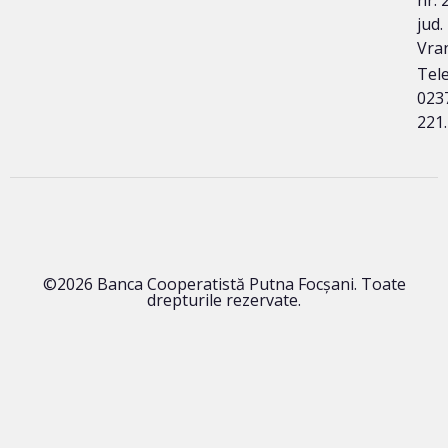
jud.
Vra
Tele
023
221
©2026 Banca Cooperatistă Putna Focșani. Toate
drepturile rezervate.