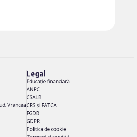
Legal
Educație financiară
ANPC
CSALB
 jud. Vrancea
CRS și FATCA
FGDB
GDPR
Politica de cookie
Termeni și condiții