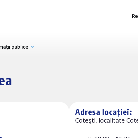
Re
mații publice
cea
Adresa locației:
Coteşti, localitate Cot