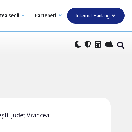
țea sedii
Parteneri
Internet Banking
eşti, județ Vrancea