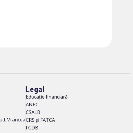
Legal
Educație financiară
ANPC
CSALB
 jud. Vrancea
CRS și FATCA
FGDB