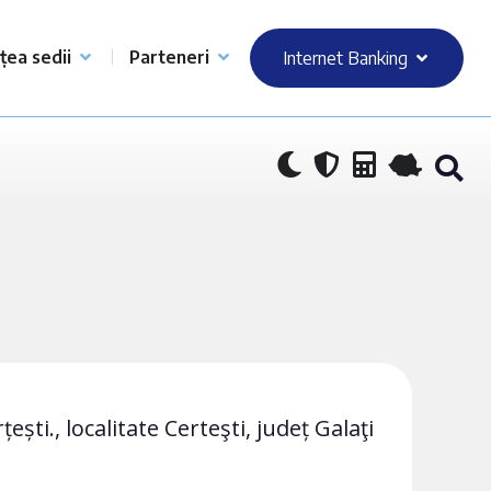
țea sedii
Parteneri
Internet Banking
țești., localitate Certeşti, județ Galaţi