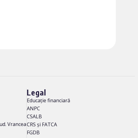
Legal
Educație financiară
ANPC
CSALB
 jud. Vrancea
CRS și FATCA
FGDB